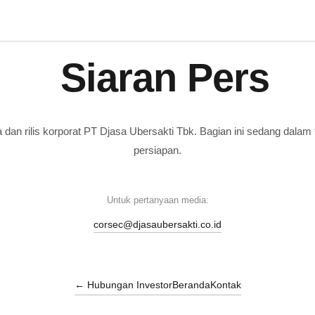
Siaran Pers
a dan rilis korporat PT Djasa Ubersakti Tbk. Bagian ini sedang dalam
persiapan.
Untuk pertanyaan media:
corsec@djasaubersakti.co.id
← Hubungan Investor
Beranda
Kontak